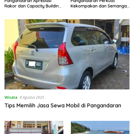
Pangandaran Apresiasi
Pangandaran Perkuat
Rakor dan Capacity Building
Kekompakan dan Semangat
MAN 2 Pangandaran,
Kolaborasi
Tekankan Pentingnya Sinergi
Antar Lini
Wisata
8 Agustus 2025
Tips Memilih Jasa Sewa Mobil di Pangandaran