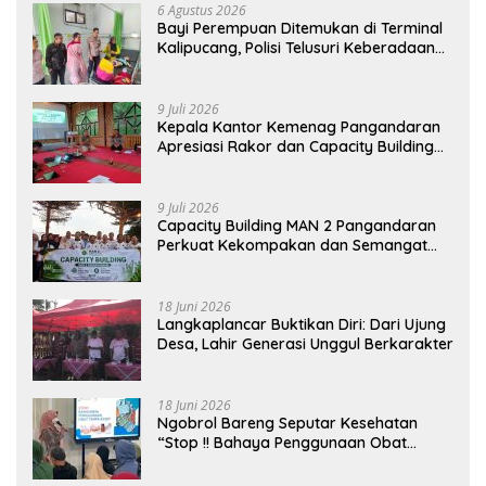
6 Agustus 2026
Bayi Perempuan Ditemukan di Terminal
Kalipucang, Polisi Telusuri Keberadaan
Orang Tua
9 Juli 2026
Kepala Kantor Kemenag Pangandaran
Apresiasi Rakor dan Capacity Building
MAN 2 Pangandaran, Tekankan
Pentingnya Sinergi Antar Lini
9 Juli 2026
Capacity Building MAN 2 Pangandaran
Perkuat Kekompakan dan Semangat
Kolaborasi
18 Juni 2026
Langkaplancar Buktikan Diri: Dari Ujung
Desa, Lahir Generasi Unggul Berkarakter
18 Juni 2026
Ngobrol Bareng Seputar Kesehatan
“Stop !! Bahaya Penggunaan Obat
Tanpa Resep”