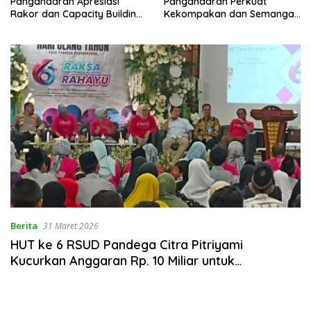
Pangandaran Apresiasi
Pangandaran Perkuat
Rakor dan Capacity Building
Kekompakan dan Semangat
MAN 2 Pangandaran,
Kolaborasi
Tekankan Pentingnya Sinergi
Antar Lini
Berita
31 Maret 2026
HUT ke 6 RSUD Pandega Citra Pitriyami
Kucurkan Anggaran Rp. 10 Miliar untuk
Pembangunan Gedung KJSU