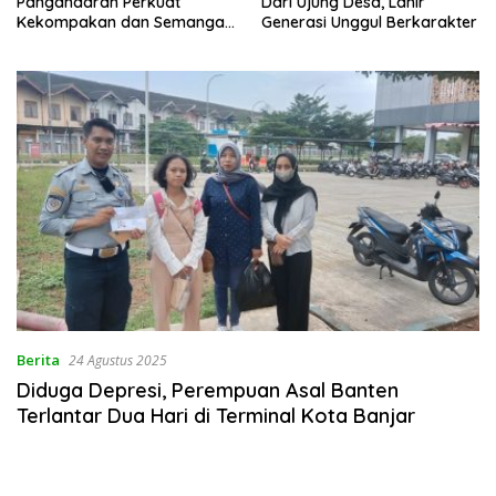
Dari Ujung Desa, Lahir
Kesehatan “Stop !! Ba
mangat
Generasi Unggul Berkarakter
Penggunaan Obat Tan
Resep”
Berita
24 Agustus 2025
Diduga Depresi, Perempuan Asal Banten
Terlantar Dua Hari di Terminal Kota Banjar