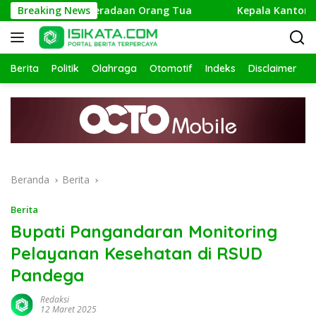
Langsung
 Telusuri Keberadaan Orang Tua
Breaking News
Kepala Kantor Kemenag
ke
konten
Berita
Politik
Olahraga
Otomotif
Indeks
Disclaimer
Beranda
Berita
Berita
Bupati Pangandaran Monitoring
Pelayanan Kesehatan di RSUD
Pandega
Redaksi
12 Maret 2025