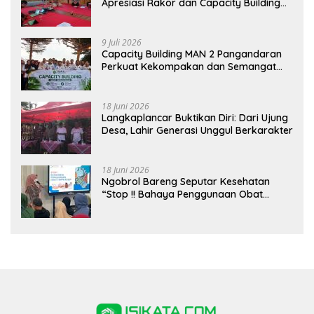
Apresiasi Rakor dan Capacity Building
MAN 2 Pangandaran, Tekankan
Pentingnya Sinergi Antar Lini
9 Juli 2026
Capacity Building MAN 2 Pangandaran
Perkuat Kekompakan dan Semangat
Kolaborasi
18 Juni 2026
Langkaplancar Buktikan Diri: Dari Ujung
Desa, Lahir Generasi Unggul Berkarakter
18 Juni 2026
Ngobrol Bareng Seputar Kesehatan
“Stop !! Bahaya Penggunaan Obat
Tanpa Resep”