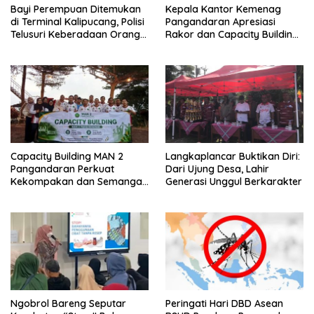
Bayi Perempuan Ditemukan
Kepala Kantor Kemenag
di Terminal Kalipucang, Polisi
Pangandaran Apresiasi
Telusuri Keberadaan Orang
Rakor dan Capacity Building
Tua
MAN 2 Pangandaran,
Tekankan Pentingnya Sinergi
Antar Lini
Capacity Building MAN 2
Langkaplancar Buktikan Diri:
Pangandaran Perkuat
Dari Ujung Desa, Lahir
Kekompakan dan Semangat
Generasi Unggul Berkarakter
Kolaborasi
Ngobrol Bareng Seputar
Peringati Hari DBD Asean