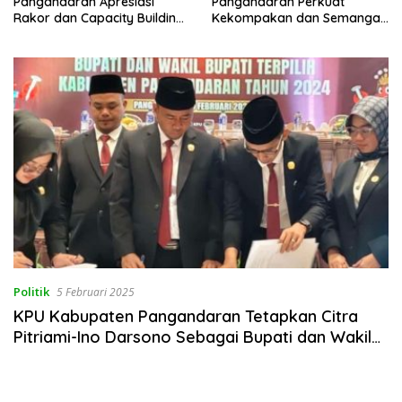
Pangandaran Apresiasi
Pangandaran Perkuat
Rakor dan Capacity Building
Kekompakan dan Semangat
MAN 2 Pangandaran,
Kolaborasi
Tekankan Pentingnya Sinergi
Antar Lini
Politik
5 Februari 2025
KPU Kabupaten Pangandaran Tetapkan Citra
Pitriami-Ino Darsono Sebagai Bupati dan Wakil
Bupati Pangandaran 2025-2030