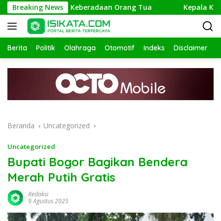
Langsung
 Polisi Telusuri Keberadaan Orang Tua
Breaking News
Kepala Kantor 
ke
konten
Berita
Politik
Olahraga
Otomotif
Indeks
Disclaimer
Beranda
Uncategorized
Uncategorized
Bupati Bogor Bagikan Bendera
Merah Putih Gratis
Redaksi
9 Agustus 2025