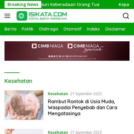
Langsung
ang, Polisi Telusuri Keberadaan Orang Tua
Breaking News
Kepala Kan
ke
konten
Berita
Politik
Olahraga
Otomotif
Indeks
Disclaimer
Kesehatan
Kesehatan
21 September 2025
Rambut Rontok di Usia Muda,
Waspadai Penyebab dan Cara
Mengatasinya
Kesehatan
21 September 2025